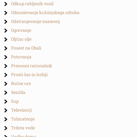
Odkup rabljenih vozil
Odmaševanje kuhinjskega odtoka
Odstranjevanje znamenj
Ogrevanje
Oljčno olje
Posest na Obali
Potovanja
Prenosni računalnik
Prosti čas in hobiji
Ročne ure
Senčila
Sup
Televizorji
Tolmačenje
Trdota vode
Vadba doma