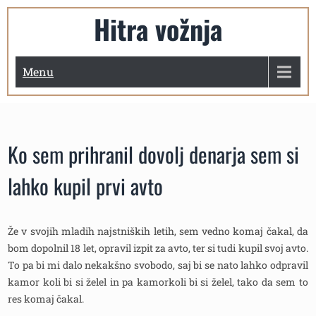
Skip
Hitra vožnja
to
content
Menu
Ko sem prihranil dovolj denarja sem si
lahko kupil prvi avto
Že v svojih mladih najstniških letih, sem vedno komaj čakal, da
bom dopolnil 18 let, opravil izpit za avto, ter si tudi kupil svoj avto.
To pa bi mi dalo nekakšno svobodo, saj bi se nato lahko odpravil
kamor koli bi si želel in pa kamorkoli bi si želel, tako da sem to
res komaj čakal.