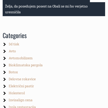
prispevka
Želja, da posedujem posest na Obali se mi bo verjetno
uresničila
Categories
3d tisk
Avto
Avtomobilizem
Bioklimatska pergola
Botox
Delovne rokavice
Električni pastir
Holesterol
Invisalign cena
Izola restavracija