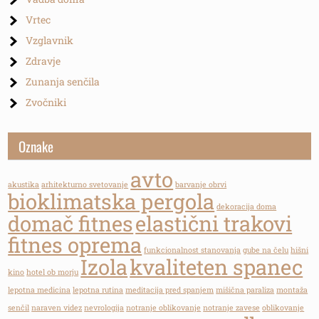
Vrtec
Vzglavnik
Zdravje
Zunanja senčila
Zvočniki
Oznake
avto
akustika
arhitekturno svetovanje
barvanje obrvi
bioklimatska pergola
dekoracija doma
domač fitnes
elastični trakovi
fitnes oprema
funkcionalnost stanovanja
gube na čelu
hišni
Izola
kvaliteten spanec
kino
hotel ob morju
lepotna medicina
lepotna rutina
meditacija pred spanjem
mišična paraliza
montaža
senčil
naraven videz
nevrologija
notranje oblikovanje
notranje zavese
oblikovanje