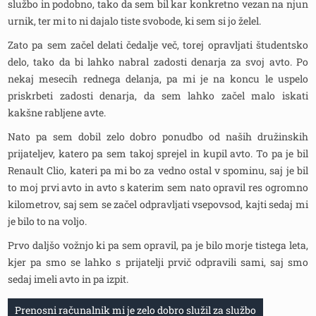
službo in podobno, tako da sem bil kar konkretno vezan na njun
urnik, ter mi to ni dajalo tiste svobode, ki sem si jo želel.
Zato pa sem začel delati čedalje več, torej opravljati študentsko
delo, tako da bi lahko nabral zadosti denarja za svoj avto. Po
nekaj mesecih rednega delanja, pa mi je na koncu le uspelo
priskrbeti zadosti denarja, da sem lahko začel malo iskati
kakšne rabljene avte.
Nato pa sem dobil zelo dobro ponudbo od naših družinskih
prijateljev, katero pa sem takoj sprejel in kupil avto. To pa je bil
Renault Clio, kateri pa mi bo za vedno ostal v spominu, saj je bil
to moj prvi avto in avto s katerim sem nato opravil res ogromno
kilometrov, saj sem se začel odpravljati vsepovsod, kajti sedaj mi
je bilo to na voljo.
Prvo daljšo vožnjo ki pa sem opravil, pa je bilo morje tistega leta,
kjer pa smo se lahko s prijatelji prvič odpravili sami, saj smo
sedaj imeli avto in pa izpit.
Navigacija
Prenosni računalnik mi je zelo dobro služil za službo