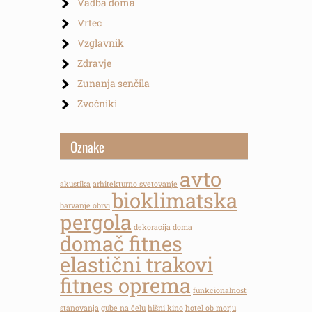
Vadba doma
Vrtec
Vzglavnik
Zdravje
Zunanja senčila
Zvočniki
Oznake
avto
akustika
arhitekturno svetovanje
bioklimatska
barvanje obrvi
pergola
dekoracija doma
domač fitnes
elastični trakovi
fitnes oprema
funkcionalnost
stanovanja
gube na čelu
hišni kino
hotel ob morju