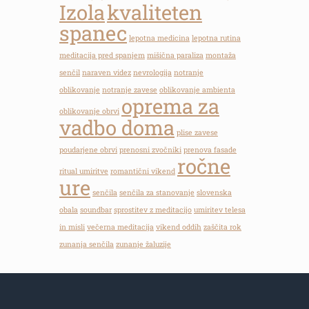
Izola
kvaliteten
spanec
lepotna medicina
lepotna rutina
meditacija pred spanjem
mišična paraliza
montaža
senčil
naraven videz
nevrologija
notranje
oblikovanje
notranje zavese
oblikovanje ambienta
oprema za
oblikovanje obrvi
vadbo doma
plise zavese
poudarjene obrvi
prenosni zvočniki
prenova fasade
ročne
ritual umiritve
romantični vikend
ure
senčila
senčila za stanovanje
slovenska
obala
soundbar
sprostitev z meditacijo
umiritev telesa
in misli
večerna meditacija
vikend oddih
zaščita rok
zunanja senčila
zunanje žaluzije