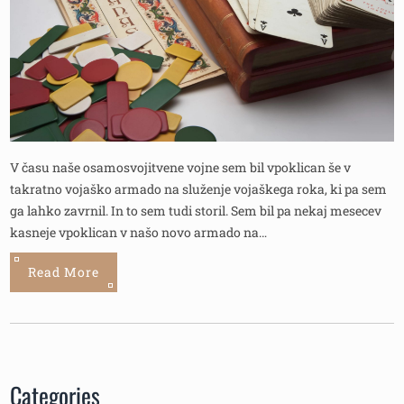
V času naše osamosvojitvene vojne sem bil vpoklican še v
takratno vojaško armado na služenje vojaškega roka, ki pa sem
ga lahko zavrnil. In to sem tudi storil. Sem bil pa nekaj mesecev
kasneje vpoklican v našo novo armado na…
Read More
Categories