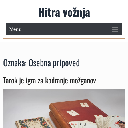
Skip
Hitra vožnja
to
content
Menu
Oznaka:
Osebna pripoved
Tarok je igra za kodranje možganov