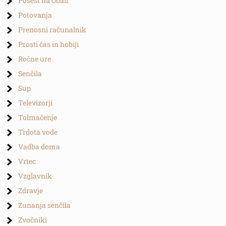
Posest na Obali
Potovanja
Prenosni računalnik
Prosti čas in hobiji
Ročne ure
Senčila
Sup
Televizorji
Tolmačenje
Trdota vode
Vadba doma
Vrtec
Vzglavnik
Zdravje
Zunanja senčila
Zvočniki