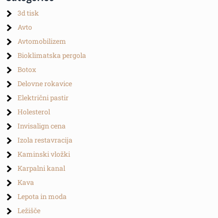
3d tisk
Avto
Avtomobilizem
Bioklimatska pergola
Botox
Delovne rokavice
Električni pastir
Holesterol
Invisalign cena
Izola restavracija
Kaminski vložki
Karpalni kanal
Kava
Lepota in moda
Ležišče