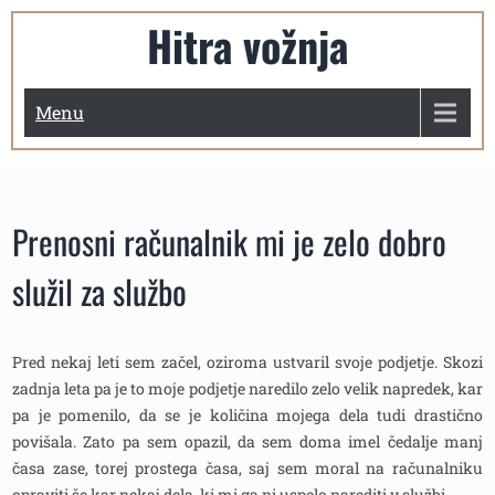
Skip
Hitra vožnja
to
content
Menu
Prenosni računalnik mi je zelo dobro
služil za službo
Pred nekaj leti sem začel, oziroma ustvaril svoje podjetje. Skozi
zadnja leta pa je to moje podjetje naredilo zelo velik napredek, kar
pa je pomenilo, da se je količina mojega dela tudi drastično
povišala. Zato pa sem opazil, da sem doma imel čedalje manj
časa zase, torej prostega časa, saj sem moral na računalniku
opraviti še kar nekaj dela, ki mi ga ni uspelo narediti v službi.