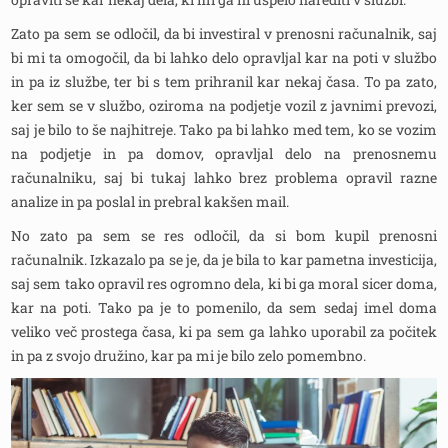
Zato pa sem se odločil, da bi investiral v prenosni računalnik, saj
bi mi ta omogočil, da bi lahko delo opravljal kar na poti v službo
in pa iz službe, ter bi s tem prihranil kar nekaj časa. To pa zato,
ker sem se v službo, oziroma na podjetje vozil z javnimi prevozi,
saj je bilo to še najhitreje. Tako pa bi lahko med tem, ko se vozim
na podjetje in pa domov, opravljal delo na prenosnemu
računalniku, saj bi tukaj lahko brez problema opravil razne
analize in pa poslal in prebral kakšen mail.
No zato pa sem se res odločil, da si bom kupil prenosni
računalnik. Izkazalo pa se je, da je bila to kar pametna investicija,
saj sem tako opravil res ogromno dela, ki bi ga moral sicer doma,
kar na poti. Tako pa je to pomenilo, da sem sedaj imel doma
veliko več prostega časa, ki pa sem ga lahko uporabil za počitek
in pa z svojo družino, kar pa mi je bilo zelo pomembno.