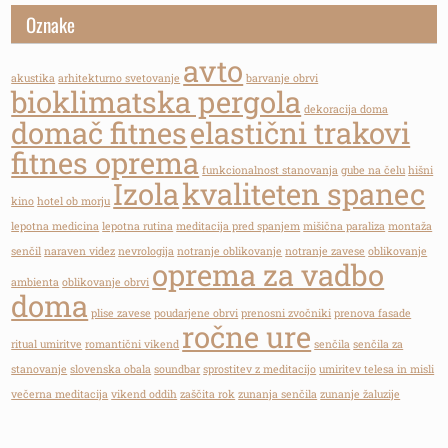
Oznake
avto
akustika
arhitekturno svetovanje
barvanje obrvi
bioklimatska pergola
dekoracija doma
domač fitnes
elastični trakovi
fitnes oprema
funkcionalnost stanovanja
gube na čelu
hišni
Izola
kvaliteten spanec
kino
hotel ob morju
lepotna medicina
lepotna rutina
meditacija pred spanjem
mišična paraliza
montaža
senčil
naraven videz
nevrologija
notranje oblikovanje
notranje zavese
oblikovanje
oprema za vadbo
ambienta
oblikovanje obrvi
doma
plise zavese
poudarjene obrvi
prenosni zvočniki
prenova fasade
ročne ure
ritual umiritve
romantični vikend
senčila
senčila za
stanovanje
slovenska obala
soundbar
sprostitev z meditacijo
umiritev telesa in misli
večerna meditacija
vikend oddih
zaščita rok
zunanja senčila
zunanje žaluzije