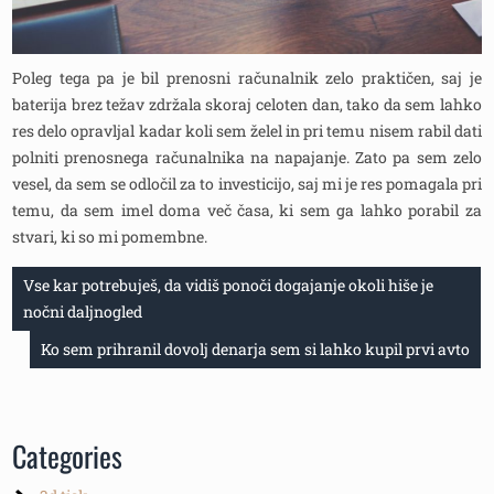
Poleg tega pa je bil prenosni računalnik zelo praktičen, saj je
baterija brez težav zdržala skoraj celoten dan, tako da sem lahko
res delo opravljal kadar koli sem želel in pri temu nisem rabil dati
polniti prenosnega računalnika na napajanje. Zato pa sem zelo
vesel, da sem se odločil za to investicijo, saj mi je res pomagala pri
temu, da sem imel doma več časa, ki sem ga lahko porabil za
stvari, ki so mi pomembne.
Navigacija
Vse kar potrebuješ, da vidiš ponoči dogajanje okoli hiše je
nočni daljnogled
prispevka
Ko sem prihranil dovolj denarja sem si lahko kupil prvi avto
Categories