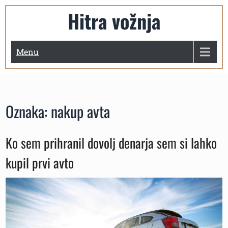
Skip
Hitra vožnja
to
content
Menu
Oznaka:
nakup avta
Ko sem prihranil dovolj denarja sem si lahko
kupil prvi avto