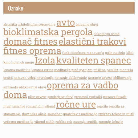
Oznake
avto
akustika
arhitekturno svetovanje
barvanje obrvi
bioklimatska pergola
dekoracija doma
domač fitnes
elastični trakovi
fitnes oprema
funkcionalnost stanovanja
gube na čelu
hišni
Izola
kvaliteten spanec
kino
hotel ob morju
lepotna medicina
lepotna rutina
meditacija pred spanjem
mišična paraliza
montaža
senčil
naraven videz
nevrologija
notranje oblikovanje
notranje zavese
oblikovanje
oprema za vadbo
ambienta
oblikovanje obrvi
doma
plise zavese
poudarjene obrvi
prenosni zvočniki
prenova fasade
ročne ure
ritual umiritve
romantični vikend
senčila
senčila za
stanovanje
slovenska obala
soundbar
sprostitev z meditacijo
umiritev telesa in misli
večerna meditacija
vikend oddih
zaščita rok
zunanja senčila
zunanje žaluzije