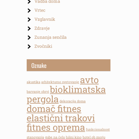
Vadba doma
Vrtec
Vzglavnik
Zdravje
Zunanja senčila
Zvočniki
Oznake
avto
akustika
arhitekturno svetovanje
bioklimatska
barvanje obrvi
pergola
dekoracija doma
domač fitnes
elastični trakovi
fitnes oprema
funkcionalnost
stanovanja
gube na čelu
hišni kino
hotel ob morju