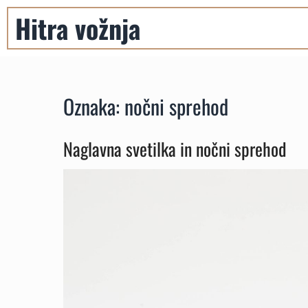
Skip
Hitra vožnja
to
content
Oznaka:
nočni sprehod
Naglavna svetilka in nočni sprehod