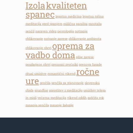
Izola
kvaliteten
spanec
lepotna medicina
lepotna rutina
meditacija pred spanjem
mišična paraliza
montaža
senčil
naraven videz
nevrologija
notranje
oblikovanje
notranje zavese
oblikovanje ambienta
oprema za
oblikovanje obrvi
vadbo doma
plise zavese
poudarjene obrvi
prenosni zvočniki
prenova fasade
ročne
ritual umiritve
romantični vikend
ure
senčila
senčila za stanovanje
slovenska
obala
soundbar
sprostitev z meditacijo
umiritev telesa
in misli
večerna meditacija
vikend oddih
zaščita rok
zunanja senčila
zunanje žaluzije