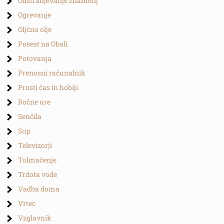
Odstranjevanje znamenj
Ogrevanje
Oljčno olje
Posest na Obali
Potovanja
Prenosni računalnik
Prosti čas in hobiji
Ročne ure
Senčila
Sup
Televizorji
Tolmačenje
Trdota vode
Vadba doma
Vrtec
Vzglavnik