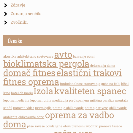
Zdravje
Zunanja senčila
Zvočniki
Oznake
avto
akustika
arhitekturno svetovanje
barvanje obrvi
bioklimatska pergola
dekoracija doma
domač fitnes
elastični trakovi
fitnes oprema
funkcionalnost stanovanja
gube na čelu
hišni
Izola
kvaliteten spanec
kino
hotel ob morju
lepotna medicina
lepotna rutina
meditacija pred spanjem
mišična paraliza
montaža
senčil
naraven videz
nevrologija
notranje oblikovanje
notranje zavese
oblikovanje
oprema za vadbo
ambienta
oblikovanje obrvi
doma
plise zavese
poudarjene obrvi
prenosni zvočniki
prenova fasade