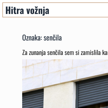
Skip
Hitra vožnja
to
content
Oznaka:
senčila
Za zunanja senčila sem si zamislila ka