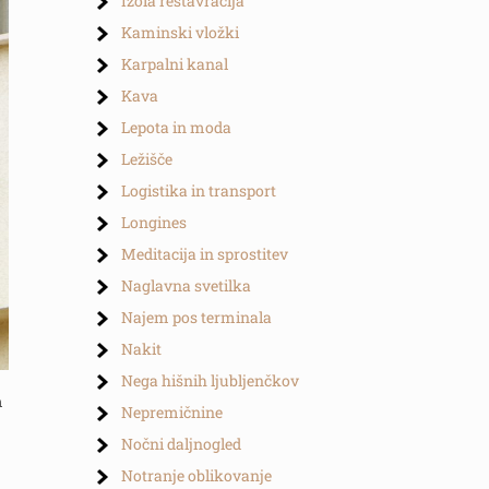
Izola restavracija
Kaminski vložki
Karpalni kanal
Kava
Lepota in moda
Ležišče
Logistika in transport
Longines
Meditacija in sprostitev
Naglavna svetilka
Najem pos terminala
Nakit
Nega hišnih ljubljenčkov
m
Nepremičnine
Nočni daljnogled
Notranje oblikovanje