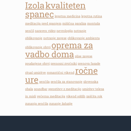
Izola
kvaliteten
spanec
lepotna medicina
lepotna rutina
meditacija pred spanjem
mišična paraliza
montaža
senčil
naraven videz
nevrologija
notranje
oblikovanje
notranje zavese
oblikovanje ambienta
oprema za
oblikovanje obrvi
vadbo doma
plise zavese
poudarjene obrvi
prenosni zvočniki
prenova fasade
ročne
ritual umiritve
romantični vikend
ure
senčila
senčila za stanovanje
slovenska
obala
soundbar
sprostitev z meditacijo
umiritev telesa
in misli
večerna meditacija
vikend oddih
zaščita rok
zunanja senčila
zunanje žaluzije