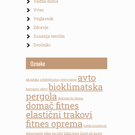
Vadba doma
Vrtec
Vzglavnik
Zdravje
Zunanja senčila
Zvočniki
Oznake
avto
akustika
arhitekturno svetovanje
bioklimatska
barvanje obrvi
pergola
dekoracija doma
domač fitnes
elastični trakovi
fitnes oprema
funkcionalnost
stanovanja
gube na čelu
hišni kino
hotel ob morju