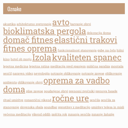
Oznake
avto
akustika
arhitekturno svetovanje
barvanje obrvi
bioklimatska pergola
dekoracija doma
domač fitnes
elastični trakovi
fitnes oprema
funkcionalnost stanovanja
gube na čelu
hišni
Izola
kvaliteten spanec
kino
hotel ob morju
lepotna medicina
lepotna rutina
meditacija pred spanjem
mišična paraliza
montaža
senčil
naraven videz
nevrologija
notranje oblikovanje
notranje zavese
oblikovanje
oprema za vadbo
ambienta
oblikovanje obrvi
doma
plise zavese
poudarjene obrvi
prenosni zvočniki
prenova fasade
ročne ure
ritual umiritve
romantični vikend
senčila
senčila za
stanovanje
slovenska obala
soundbar
sprostitev z meditacijo
umiritev telesa in misli
večerna meditacija
vikend oddih
zaščita rok
zunanja senčila
zunanje žaluzije