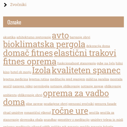
Zvočniki
Oznake
avto
akustika
arhitekturno svetovanje
barvanje obrvi
bioklimatska pergola
dekoracija doma
domač fitnes
elastični trakovi
fitnes oprema
funkcionalnost stanovanja
gube na čelu
hišni
Izola
kvaliteten spanec
kino
hotel ob morju
lepotna medicina
lepotna rutina
meditacija pred spanjem
mišična paraliza
montaža
senčil
naraven videz
nevrologija
notranje oblikovanje
notranje zavese
oblikovanje
oprema za vadbo
ambienta
oblikovanje obrvi
doma
plise zavese
poudarjene obrvi
prenosni zvočniki
prenova fasade
ročne ure
ritual umiritve
romantični vikend
senčila
senčila za
stanovanje
slovenska obala
soundbar
sprostitev z meditacijo
umiritev telesa in misli
večerna meditacija
vikend oddih
zaščita rok
zunanja senčila
zunanje žaluzije