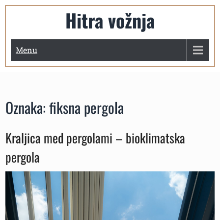
Skip
Hitra vožnja
to
content
Menu
Oznaka:
fiksna pergola
Kraljica med pergolami – bioklimatska
pergola