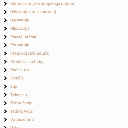
Odmaševanje kuhinjskega odtoka
Odstranjevanje znamenj
Ogrevanje
Oljčno olje
Posest na Obali
Potovanja
Prenosni računalnik
Prosti čas in hobiji
Ročne ure
Senčila
Sup
Televizorji
Tolmačenje
Trdota vode
Vadba doma
Vrtec