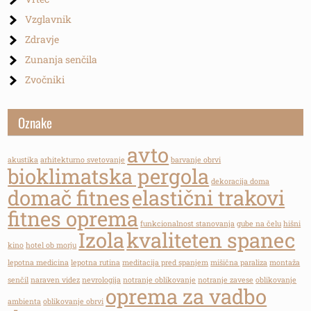
Vzglavnik
Zdravje
Zunanja senčila
Zvočniki
Oznake
avto
akustika
arhitekturno svetovanje
barvanje obrvi
bioklimatska pergola
dekoracija doma
domač fitnes
elastični trakovi
fitnes oprema
funkcionalnost stanovanja
gube na čelu
hišni
Izola
kvaliteten spanec
kino
hotel ob morju
lepotna medicina
lepotna rutina
meditacija pred spanjem
mišična paraliza
montaža
senčil
naraven videz
nevrologija
notranje oblikovanje
notranje zavese
oblikovanje
oprema za vadbo
ambienta
oblikovanje obrvi