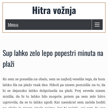
Skip
Hitra vožnja
to
content
Menu
Sup lahko zelo lepo popestri minuta na
plaži
Ko sem se preselila na obalo, sem se najbolj veselila tega, da bom
lahko šla na plažo vsak dan. Nikoli pa nisem pomislila na to, da
bi se dejansko lahko dolgočasila na plaži. Prej seveda nisem
mislila, da bi to lahko bilo mogoče, potem pa sem zelo hitro
ugotovila, da se to lahko zgodi. Kar naenkrat sem začela hoditi
na plažo in nisem imela pojma, kaj bi počela, saj sem že vse