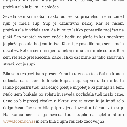
preizkusila in bil mi je dolgčas.
Seveda sem si na obali našlo tudi veliko prijateljic in ena izmed
njih je imela sup. Sup je definitivno nekaj, kar še nisem
preizkusila in videla sem, da bi mi to lahko popestrilo moj čas na
plaži. S to prijateljico sem začela hoditi na plažo in kar naenkrat
je plaža postala bolj zanimiva. Ko mi je posodila sup sem imela
občutek, kot da sem na njemu nekaj minut, a minile so ure. Bila
sem res zelo presenečena, kako lahko čas mine na tako zabavnih
stvari, kot je sup?
Bila sem res pozitivno presenečena in ravno za to slišal na koncu
odločila, da si bom tudi sebi kupila sup, saj vem, da mi bo ta
lahko popestril tudi naslednjo poletje in poletje, ki prihaja za tem.
Malo sem brskala po spletu in seveda pogledala tudi malo cene.
Cene so bile precej visoke, a hkrati gre za stvar, ki jo imaš zelo
dolgo časa. Jaz sem bila pripravljena investirati denar v ta sup.
Na koncu sem si ga seveda tudi kupila na spletni strani
www.toomuch.si
in sem bila z njim res zelo zadovoljna.