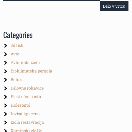
prispevka
Delo v vrtcu
Categories
3d tisk
Avto
Avtomobilizem
Bioklimatska pergola
Botox
Delovne rokavice
Električni pastir
Holesterol
Invisalign cena
Izola restavracija
Kaminski vložki