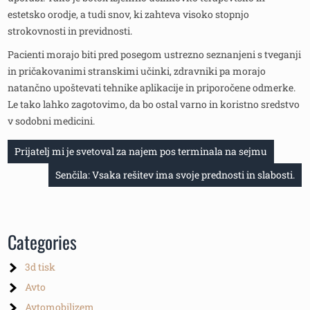
estetsko orodje, a tudi snov, ki zahteva visoko stopnjo
strokovnosti in previdnosti.
Pacienti morajo biti pred posegom ustrezno seznanjeni s tveganji
in pričakovanimi stranskimi učinki, zdravniki pa morajo
natančno upoštevati tehnike aplikacije in priporočene odmerke.
Le tako lahko zagotovimo, da bo ostal varno in koristno sredstvo
v sodobni medicini.
Navigacija
Prijatelj mi je svetoval za najem pos terminala na sejmu
prispevka
Senčila: Vsaka rešitev ima svoje prednosti in slabosti.
Categories
3d tisk
Avto
Avtomobilizem