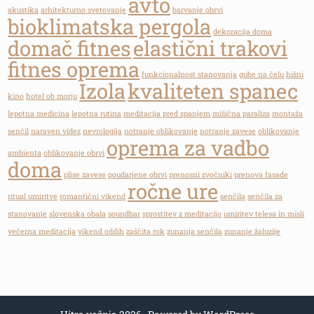
avto
akustika
arhitekturno svetovanje
barvanje obrvi
bioklimatska pergola
dekoracija doma
domač fitnes
elastični trakovi
fitnes oprema
funkcionalnost stanovanja
gube na čelu
hišni
Izola
kvaliteten spanec
kino
hotel ob morju
lepotna medicina
lepotna rutina
meditacija pred spanjem
mišična paraliza
montaža
senčil
naraven videz
nevrologija
notranje oblikovanje
notranje zavese
oblikovanje
oprema za vadbo
ambienta
oblikovanje obrvi
doma
plise zavese
poudarjene obrvi
prenosni zvočniki
prenova fasade
ročne ure
ritual umiritve
romantični vikend
senčila
senčila za
stanovanje
slovenska obala
soundbar
sprostitev z meditacijo
umiritev telesa in misli
večerna meditacija
vikend oddih
zaščita rok
zunanja senčila
zunanje žaluzije