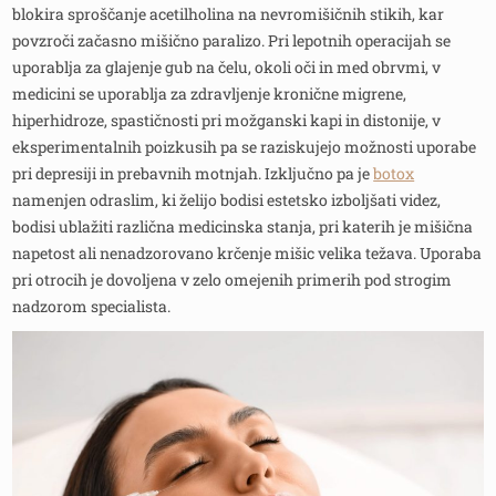
blokira sproščanje acetilholina na nevromišičnih stikih, kar
povzroči začasno mišično paralizo. Pri lepotnih operacijah se
uporablja za glajenje gub na čelu, okoli oči in med obrvmi, v
medicini se uporablja za zdravljenje kronične migrene,
hiperhidroze, spastičnosti pri možganski kapi in distonije, v
eksperimentalnih poizkusih pa se raziskujejo možnosti uporabe
pri depresiji in prebavnih motnjah. Izključno pa je
botox
namenjen odraslim, ki želijo bodisi estetsko izboljšati videz,
bodisi ublažiti različna medicinska stanja, pri katerih je mišična
napetost ali nenadzorovano krčenje mišic velika težava. Uporaba
pri otrocih je dovoljena v zelo omejenih primerih pod strogim
nadzorom specialista.