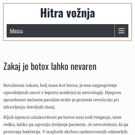
Skip
Hitra vožnja
to
content
Menu
Zakaj je botox lahko nevaren
Botulinum toksin, bolj znan kot botox, je ena najpogosteje
uporabljenih snovi v lepotni medicini in nevrologiji. Njegova
sposobnost začasne paralize mišic je prinesla revolucijo pri
zdravljenju številnih stanj.
Kljub izjemni učinkovitosti pa botox nosi tudi tveganja, sicer
redka, lahko pa ogrozijo življenje pacienta. Je nevrotoksin, ki ga
proizvaja bakterija. V majhnih skrbno nadzorovanih odmerkih