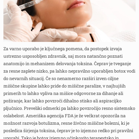
Za varno uporabo je ključnega pomena, da postopek izvaja
ustrezno usposobljen zdravnik, saj mora natančno poznati
anatomijo in mehanizem delovanja toksina. Čeprav je tveganje
za resne zaplete nizko, pa lahko nepravilno uporabljen botox vodi
do nevarnih situacij. Če so nenamerno razširi izven ciljne
mišične skupine lahko pride do mišične paralize, v najhujših
primerih to lahko vpliva na mišice odgovorne za dihanje ali
požiranje, kar lahko povzroči dihalno stisko ali aspiracijko
pljučnico. Preveliki odmerki pa lahko povzročijo resno sistemsko
oslabelost. Ameriška agencija FDA je že večkrat opozorila na
možnost razvoja botulizma, resne živčno mišične bolezni, ki je
posledica širjenja toksina, čeprav je to izjemno redko pri pravilni
uporabi. Tako je botox izjemno učinkovito terapevtsko in