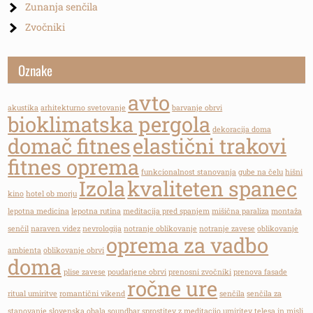
Zunanja senčila
Zvočniki
Oznake
avto
akustika
arhitekturno svetovanje
barvanje obrvi
bioklimatska pergola
dekoracija doma
domač fitnes
elastični trakovi
fitnes oprema
funkcionalnost stanovanja
gube na čelu
hišni
Izola
kvaliteten spanec
kino
hotel ob morju
lepotna medicina
lepotna rutina
meditacija pred spanjem
mišična paraliza
montaža
senčil
naraven videz
nevrologija
notranje oblikovanje
notranje zavese
oblikovanje
oprema za vadbo
ambienta
oblikovanje obrvi
doma
plise zavese
poudarjene obrvi
prenosni zvočniki
prenova fasade
ročne ure
ritual umiritve
romantični vikend
senčila
senčila za
stanovanje
slovenska obala
soundbar
sprostitev z meditacijo
umiritev telesa in misli