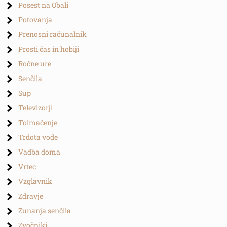
Posest na Obali
Potovanja
Prenosni računalnik
Prosti čas in hobiji
Ročne ure
Senčila
Sup
Televizorji
Tolmačenje
Trdota vode
Vadba doma
Vrtec
Vzglavnik
Zdravje
Zunanja senčila
Zvočniki