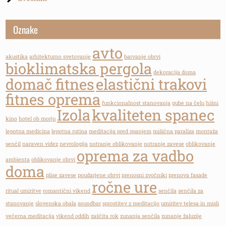
Oznake
avto
akustika
arhitekturno svetovanje
barvanje obrvi
bioklimatska pergola
dekoracija doma
domač fitnes
elastični trakovi
fitnes oprema
funkcionalnost stanovanja
gube na čelu
hišni
Izola
kvaliteten spanec
kino
hotel ob morju
lepotna medicina
lepotna rutina
meditacija pred spanjem
mišična paraliza
montaža
senčil
naraven videz
nevrologija
notranje oblikovanje
notranje zavese
oblikovanje
oprema za vadbo
ambienta
oblikovanje obrvi
doma
plise zavese
poudarjene obrvi
prenosni zvočniki
prenova fasade
ročne ure
ritual umiritve
romantični vikend
senčila
senčila za
stanovanje
slovenska obala
soundbar
sprostitev z meditacijo
umiritev telesa in misli
večerna meditacija
vikend oddih
zaščita rok
zunanja senčila
zunanje žaluzije