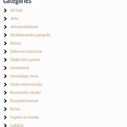
3d tisk
Avto
Avtomobilizem
Bioklimatska pergola
Botox
Delovne rokavice
Električni pastir
Holesterol
Invisalign cena
Izola restavracija
Kaminski vložki
Karpalni kanal
Kava
Lepota in moda
Ležišče