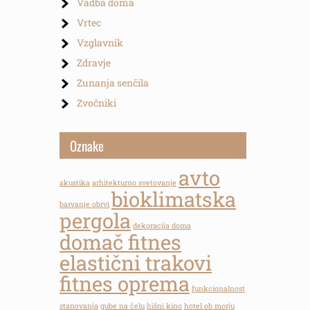
Vadba doma
Vrtec
Vzglavnik
Zdravje
Zunanja senčila
Zvočniki
Oznake
avto
akustika
arhitekturno svetovanje
bioklimatska
barvanje obrvi
pergola
dekoracija doma
domač fitnes
elastični trakovi
fitnes oprema
funkcionalnost
stanovanja
gube na čelu
hišni kino
hotel ob morju