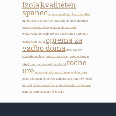
Izola
kvaliteten
spanec
lepotna medicina
lepotna rutina
meditacija pred spanjem
mišična paraliza
montaža
senčil
naraven videz
nevrologija
notranje
oblikovanje
notranje zavese
oblikovanje ambienta
oprema za
oblikovanje obrvi
vadbo doma
plise zavese
poudarjene obrvi
prenosni zvočniki
prenova fasade
ročne
ritual umiritve
romantični vikend
ure
senčila
senčila za stanovanje
slovenska
obala
soundbar
sprostitev z meditacijo
umiritev telesa
in misli
večerna meditacija
vikend oddih
zaščita rok
zunanja senčila
zunanje žaluzije