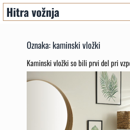
Skip
Hitra vožnja
to
content
Oznaka:
kaminski vložki
Kaminski vložki so bili prvi del pri vz