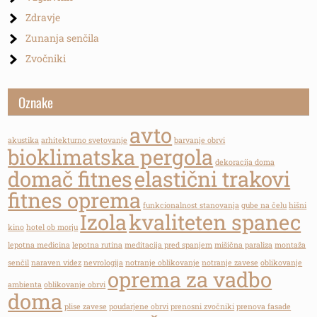
Zdravje
Zunanja senčila
Zvočniki
Oznake
avto
akustika
arhitekturno svetovanje
barvanje obrvi
bioklimatska pergola
dekoracija doma
domač fitnes
elastični trakovi
fitnes oprema
funkcionalnost stanovanja
gube na čelu
hišni
Izola
kvaliteten spanec
kino
hotel ob morju
lepotna medicina
lepotna rutina
meditacija pred spanjem
mišična paraliza
montaža
senčil
naraven videz
nevrologija
notranje oblikovanje
notranje zavese
oblikovanje
oprema za vadbo
ambienta
oblikovanje obrvi
doma
plise zavese
poudarjene obrvi
prenosni zvočniki
prenova fasade