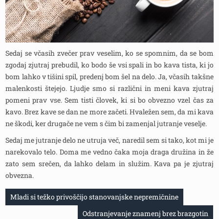
Sedaj se včasih zvečer prav veselim, ko se spomnim, da se bom
zgodaj zjutraj prebudil, ko bodo še vsi spali in bo kava tista, ki jo
bom lahko v tišini spil, predenj bom šel na delo. Ja, včasih takšne
malenkosti štejejo. Ljudje smo si različni in meni kava zjutraj
pomeni prav vse. Sem tisti človek, ki si bo obvezno vzel čas za
kavo. Brez kave se dan ne more začeti. Hvaležen sem, da mi kava
ne škodi, ker drugače ne vem s čim bi zamenjal jutranje veselje.
Sedaj me jutranje delo ne utruja več, naredil sem si tako, kot mi je
narekovalo telo. Doma me vedno čaka moja draga družina in že
zato sem srečen, da lahko delam in služim. Kava pa je zjutraj
obvezna.
Navigacija
Mladi si težko privoščijo stanovanjske nepremičnine
prispevka
Odstranjevanje znamenj brez brazgotin