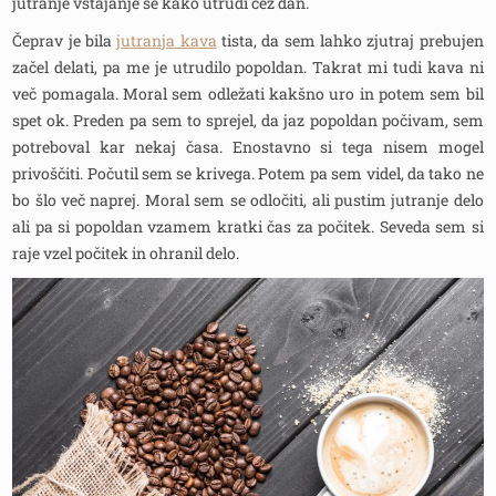
jutranje vstajanje še kako utrudi čez dan.
Čeprav je bila
jutranja kava
tista, da sem lahko zjutraj prebujen
začel delati, pa me je utrudilo popoldan. Takrat mi tudi kava ni
več pomagala. Moral sem odležati kakšno uro in potem sem bil
spet ok. Preden pa sem to sprejel, da jaz popoldan počivam, sem
potreboval kar nekaj časa. Enostavno si tega nisem mogel
privoščiti. Počutil sem se krivega. Potem pa sem videl, da tako ne
bo šlo več naprej. Moral sem se odločiti, ali pustim jutranje delo
ali pa si popoldan vzamem kratki čas za počitek. Seveda sem si
raje vzel počitek in ohranil delo.