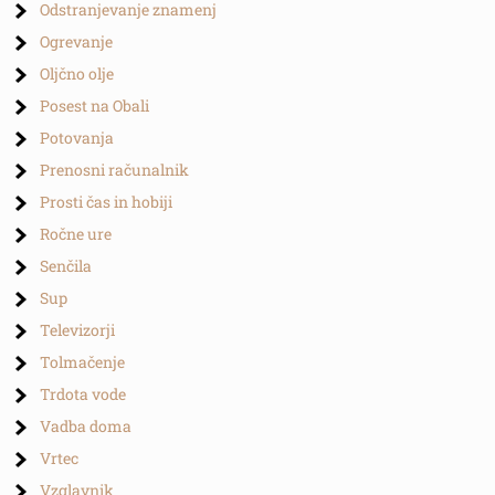
Odstranjevanje znamenj
Ogrevanje
Oljčno olje
Posest na Obali
Potovanja
Prenosni računalnik
Prosti čas in hobiji
Ročne ure
Senčila
Sup
Televizorji
Tolmačenje
Trdota vode
Vadba doma
Vrtec
Vzglavnik