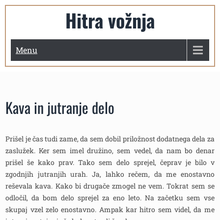
Skip
Hitra vožnja
to
content
Menu
Kava in jutranje delo
Prišel je čas tudi zame, da sem dobil priložnost dodatnega dela za
zaslužek. Ker sem imel družino, sem vedel, da nam bo denar
prišel še kako prav. Tako sem delo sprejel, čeprav je bilo v
zgodnjih jutranjih urah. Ja, lahko rečem, da me enostavno
reševala kava. Kako bi drugače zmogel ne vem. Tokrat sem se
odločil, da bom delo sprejel za eno leto. Na začetku sem vse
skupaj vzel zelo enostavno. Ampak kar hitro sem videl, da me