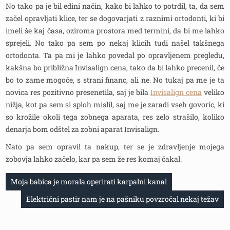
No tako pa je bil edini način, kako bi lahko to potrdil, ta, da sem
začel opravljati klice, ter se dogovarjati z raznimi ortodonti, ki bi
imeli še kaj časa, oziroma prostora med termini, da bi me lahko
sprejeli. No tako pa sem po nekaj klicih tudi našel takšnega
ortodonta. Ta pa mi je lahko povedal po opravljenem pregledu,
kakšna bo približna Invisalign cena, tako da bi lahko precenil, če
bo to zame mogoče, s strani financ, ali ne. No tukaj pa me je ta
novica res pozitivno presenetila, saj je bila
Invisalign cena
veliko
nižja, kot pa sem si sploh mislil, saj me je zaradi vseh govoric, ki
so krožile okoli tega zobnega aparata, res zelo strašilo, koliko
denarja bom odštel za zobni aparat Invisalign.
Nato pa sem opravil ta nakup, ter se je zdravljenje mojega
zobovja lahko začelo, kar pa sem že res komaj čakal.
Navigacija
Moja babica je morala operirati karpalni kanal
prispevka
Električni pastir nam je na pašniku povzročal nekaj težav