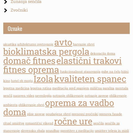
Zunanja senčila
Zvočniki
Oznake
avto
akustika
arhitekturno svetovanje
barvanje obrvi
bioklimatska pergola
dekoracija doma
domač fitnes
elastični trakovi
fitnes oprema
funkcionalnost stanovanja
gube na čelu
hišni
Izola
kvaliteten spanec
kino
hotel ob morju
lepotna medicina
lepotna rutina
meditacija pred spanjem
mišična paraliza
montaža
senčil
naraven videz
nevrologija
notranje oblikovanje
notranje zavese
oblikovanje
oprema za vadbo
ambienta
oblikovanje obrvi
doma
plise zavese
poudarjene obrvi
prenosni zvočniki
prenova fasade
ročne ure
ritual umiritve
romantični vikend
senčila
senčila za
stanovanje
slovenska obala
soundbar
sprostitev z meditacijo
umiritev telesa in misli