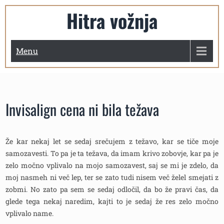
Skip
Hitra vožnja
to
content
Menu
Invisalign cena ni bila težava
Že kar nekaj let se sedaj srečujem z težavo, kar se tiče moje
samozavesti. To pa je ta težava, da imam krivo zobovje, kar pa je
zelo močno vplivalo na mojo samozavest, saj se mi je zdelo, da
moj nasmeh ni več lep, ter se zato tudi nisem več želel smejati z
zobmi. No zato pa sem se sedaj odločil, da bo že pravi čas, da
glede tega nekaj naredim, kajti to je sedaj že res zelo močno
vplivalo name.