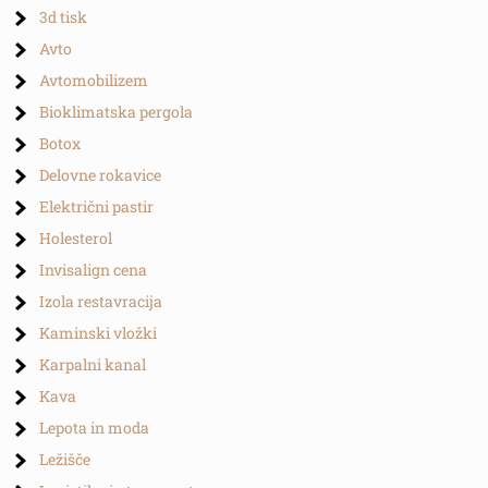
3d tisk
Avto
Avtomobilizem
Bioklimatska pergola
Botox
Delovne rokavice
Električni pastir
Holesterol
Invisalign cena
Izola restavracija
Kaminski vložki
Karpalni kanal
Kava
Lepota in moda
Ležišče