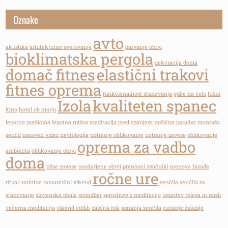
Oznake
avto
akustika
arhitekturno svetovanje
barvanje obrvi
bioklimatska pergola
dekoracija doma
domač fitnes
elastični trakovi
fitnes oprema
funkcionalnost stanovanja
gube na čelu
hišni
Izola
kvaliteten spanec
kino
hotel ob morju
lepotna medicina
lepotna rutina
meditacija pred spanjem
mišična paraliza
montaža
senčil
naraven videz
nevrologija
notranje oblikovanje
notranje zavese
oblikovanje
oprema za vadbo
ambienta
oblikovanje obrvi
doma
plise zavese
poudarjene obrvi
prenosni zvočniki
prenova fasade
ročne ure
ritual umiritve
romantični vikend
senčila
senčila za
stanovanje
slovenska obala
soundbar
sprostitev z meditacijo
umiritev telesa in misli
večerna meditacija
vikend oddih
zaščita rok
zunanja senčila
zunanje žaluzije