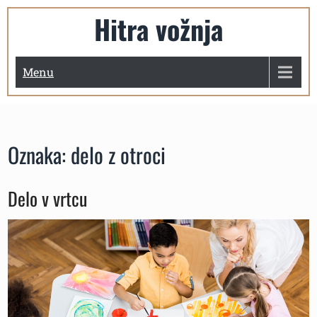
Skip
Hitra vožnja
to
content
Menu
Oznaka:
delo z otroci
Delo v vrtcu